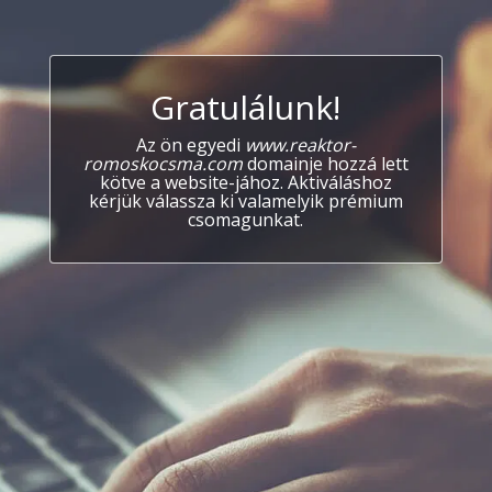
Gratulálunk!
Az ön egyedi
www.reaktor-
romoskocsma.com
domainje hozzá lett
kötve a website-jához. Aktiváláshoz
kérjük válassza ki valamelyik prémium
csomagunkat.